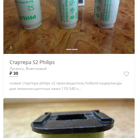
3
Стартера S2 Philips
Луганск, Жовтневый
₽ 30
новые стартера philips s2 производитель holland нидерланды
для люминисцентных ламп 110-240 v...