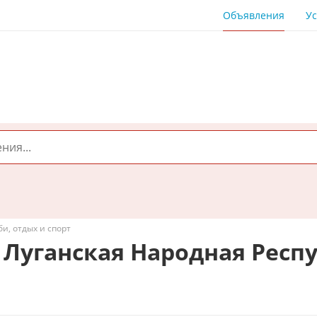
Объявления
Ус
би, отдых и спорт
 Луганская Народная Респ