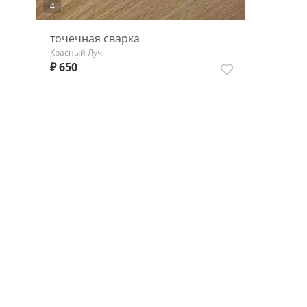
4
точечная сварка
Красный Луч
₽ 650