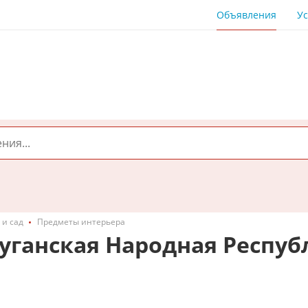
Объявления
Ус
 и сад
Предметы интерьера
уганская Народная Респуб