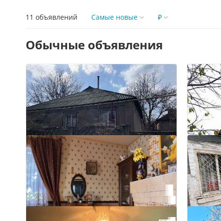
11 объявлений
Самые новые
₽
Обычные объявления
4
Продам дом
Енакиево