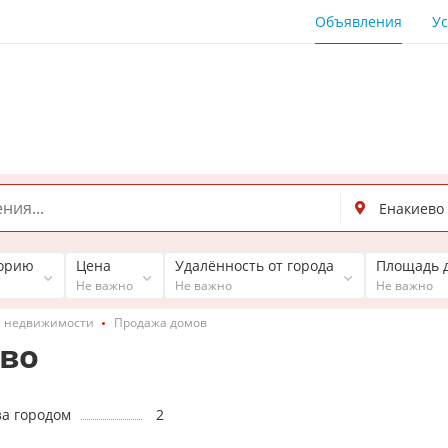
Объявления
Ус
горию
Цена
Удалённость от города
Площадь 
Не важно
Не важно
Не важно
 недвижимости
Продажа домов
во
за городом
2