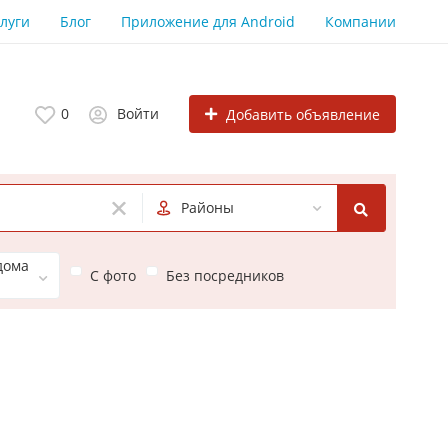
луги
Блог
Приложение для Android
Компании
0
Войти
Добавить объявление
Районы
дома
С фото
Без посредников