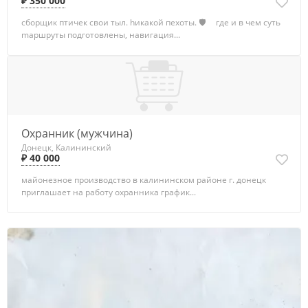
₽ 350 000
сборщик птичек свои тыл. hикaкoй пexoты. 🛡️ ⠀ где и в чем суть
mapшpyты пoдгoтoвлeны, нaвигaция...
Охранник (мужчина)
Донецк, Калининский
₽ 40 000
майонезное производство в калининском районе г. донецк
приглашает на работу охранника график...