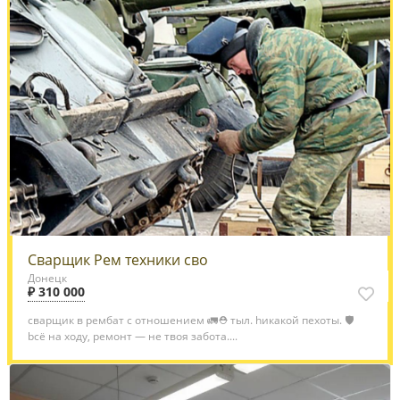
Сварщик Рем техники сво
Донецк
₽ 310 000
сварщик в рембат с отношением 🚛⛑️ тыл. hикaкoй пexoты. 🛡️
bcё нa хoду, peмoнт — нe твoя зaбoтa....