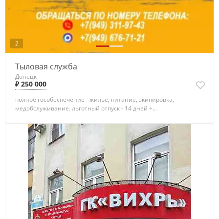
2
Тыловая служба
Донецк
₽ 250 000
полное гособеспечение - жилье, питание, экипировка,
медобслуживание. льготный отпуск - 14 дней +...