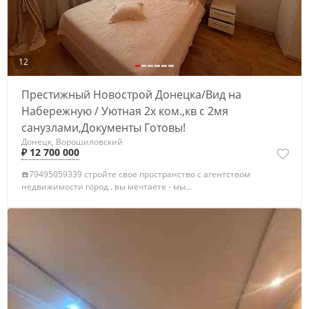
12
Престижный Новострой Донецка/Вид на
Набережную / Уютная 2х ком.,кв с 2мя
санузлами,Документы Готовы!
Донецк, Ворошиловский
₽ 12 700 000
☎️79495059339 стройте свое пространство с агентством
недвижимости город . вы мечтаете - мы...