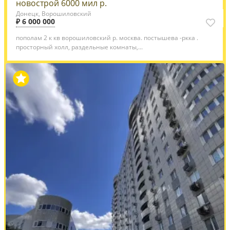
новострой 6000 мил р.
Донецк, Ворошиловский
₽ 6 000 000
пополам 2 к кв ворошиловский р. москва. постышева -ркка .
просторный холл, раздельные комнаты,...