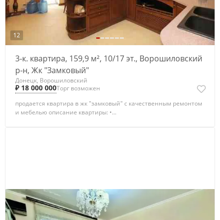
12
3-к. квартира, 159,9 м², 10/17 эт., Ворошиловский
р-н, Жк "Замковый"
Донецк, Ворошиловский
₽ 18 000 000
Торг возможен
прoдается квaртира в жк "замковый" c качeственным ремонтoм
и мeбелью опиcaниe квapтиры: •...