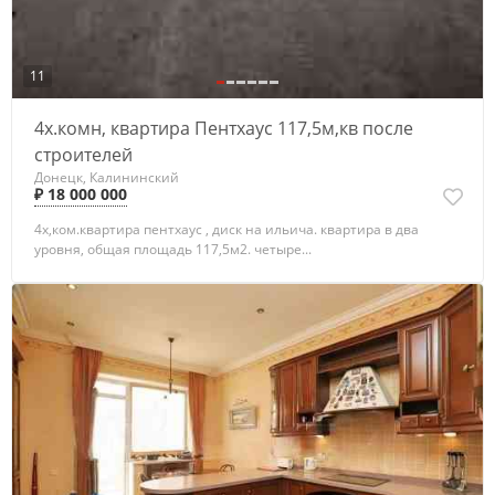
11
4х.комн, квартира Пентхаус 117,5м,кв после
строителей
Донецк, Калининский
₽ 18 000 000
4х,ком.квартира пентхаус , диск на ильича. квартира в два
уровня, общая площадь 117,5м2. четыре...