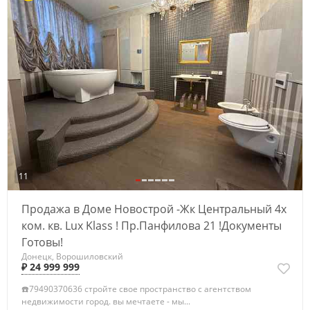
11
Продажа в Доме Новострой -Жк Центральный 4х
ком. кв. Lux Klass ! Пр.Панфилова 21 !Документы
Готовы!
Донецк, Ворошиловский
₽ 24 999 999
☎️79490370636 стройте свое пространство с агентством
недвижимости город. вы мечтаете - мы...