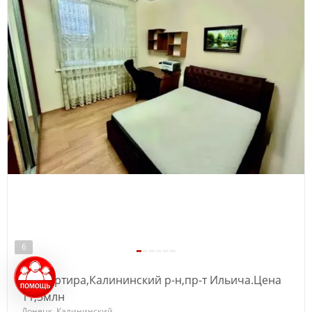
6
2к.квартира,Калининский р-н,пр-т Ильича.Цена
11,5млн
Донецк, Калининский