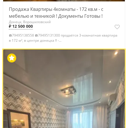
Продажа Квартиры 4комнаты - 172 кв.м - с
мебелью и техникой ! Документы Готовы !
Донецк, Ворошиловский
₽ 12 500 000
☎️79495138558 ☎️79495131300 продаётся 3-комнатная квартира
в 172 м², в центре донецка ‼️ -...