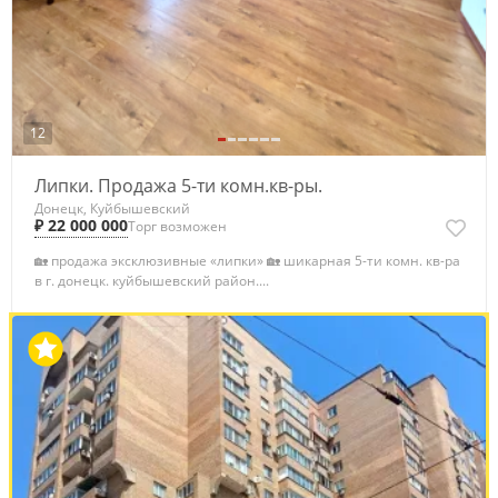
12
Липки. Продажа 5-ти комн.кв-ры.
Донецк, Куйбышевский
₽ 22 000 000
Торг возможен
🏡 продажа эксклюзивные «липки» 🏡 шикарная 5-ти комн. кв-ра
в г. донецк. куйбышевский район....