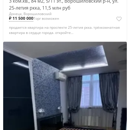
3 ком.кв., 84 м2, 5/11 эт., Ворошиловский р-н, ул.
25-летия ркка, 11,5 млн руб
Донецк, Ворошиловский
₽ 11 500 000
Торг возможен
продается квартира на проспекте 25-летия ркка. трёхкомнатная
квартира в сердце города. откройте...