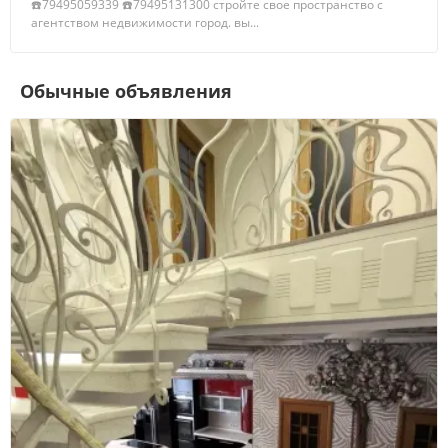
☎️79495059339 ☎️79495131300 стройте свое пространство с
агентством недвижимости город. вы...
Обычные объявления