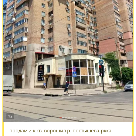
12
продам 2 к.кв. ворошил.р. постышева-ркка