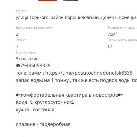
Адрес:
улица Горького, район Ворошиловский, Донецк, Донецк
Количество комнат:
Жилая площадь
2
2
70м
Этаж:
Этажность дома
7
17
Состояние:
Эксклюзив
☎️79495058338
телеграмм : https://t.me/posutochnodonetsk8338
запас воды на 1 тонну , так же есть подвоз воды п
🔑комфортабельная квартира в новострое🔑
вода 💦 круглосуточно💦
кухня - гостиная
спальня - гардеробная