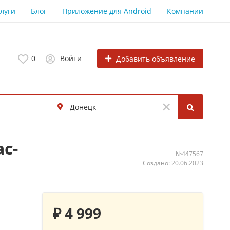
луги
Блог
Приложение для Android
Компании
0
Войти
Добавить объявление
с-
№447567
Создано: 20.06.2023
₽ 4 999