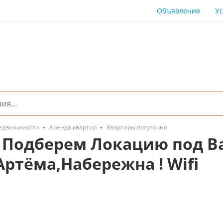
Объявления
Ус
едвижимости
Аренда квартир
Квартиры посуточно
! Подберем Локацию под Ва
ртёма,Набережна ! Wifi