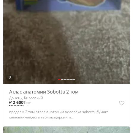
8
Атлас анатомии Sobotta 2 том
Донецк, Кировский
₽ 2 600
Торг
продаем 2 том атлас анатомии человека sobotta, бумага
мелованная,есть таблицы,яркий и...