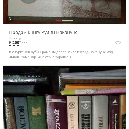
3
Продам книгу Рудин Накануне
Донецк
₽ 200
Торг
и.с.тургенев рубин романы дворянское гнездо накануне изд.
львов "каменяр" 406 стр. в хорошем...