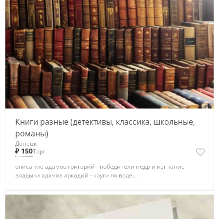
Книги разные (детективы, классика, школьные,
романы)
Донецк
₽ 150
Торг
описание адамов григорий - победители недр и изгнание
владыки адхмов аркадий - круги по воде...