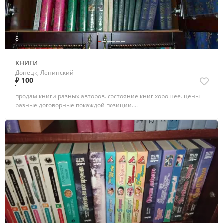
8
книги
Донецк, Ленинский
₽ 100
продам книги разных авторов. состояние книг хорошее. цены
разные договорные покаждой позиции....