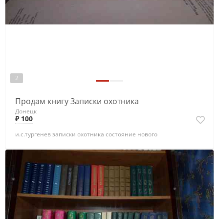
2
Продам книгу Записки охотника
Донецк
₽ 100
и.с.тургенев записки охотника состояние нового