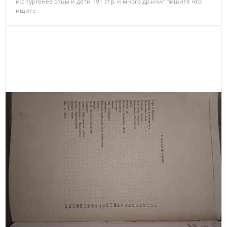
и.с.тургенев отцы и дети 191 стр. и много др.книг пишите что
ищите