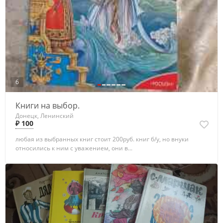
6
Книги на выбор.
Донецк, Ленинский
₽ 100
любая из выбранных книг стоит 200руб. книг б/у, но внуки
относились к ним с уважением, они в...