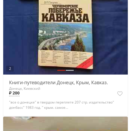
2
Книги-путеводители Донецк, Крым, Кавказ.
Донецк, Киевский
₽ 200
"все о донецке" в твердом переплете 207 стр. издательство"
донбасс" 1983 год. " крым. самое...