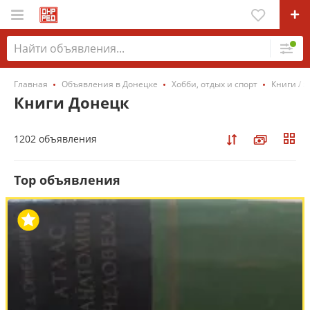
Главная
Объявления в Донецке
Хобби, отдых и спорт
Книги / 
Книги Донецк
1202 объявления
Top объявления