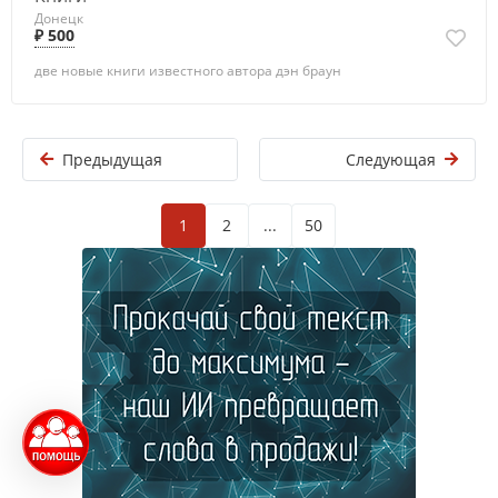
Донецк
₽ 500
две новые книги известного автора дэн браун
Предыдущая
Следующая
1
2
...
50