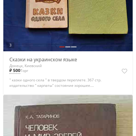
3
Сказки на украинском языке
Донецк, Киевский
₽ 500
Торг
" казки одного села " в твердом переплете. 367 стр.
издательство " карпаты" состояние хорошее....