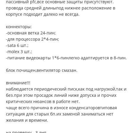
пассивный pfc,все основные защиты присутствуют.
провода средней длиныпод нижнее расположение в
корпусе подходит далеко не всегда.
коннекторы:
-основная ветка 24-пин;
-для процессора 2*4-пин;
-sata 6 шт.;
-molex 3 шт.;
-питание видеокарты 1*6-пинлегко адаптируется в 8-пин.
блок почищен,вентилятор смазан.
внимание!!!
наблюдается периодический писк,как под нагрузкой,так и
без.при этом просадок линий ниже допуска и прочих
критических нюансов в работе нет.
чаще всего причина в износе конденсаторовтиповая
ситуация для старых бп.их заменой заниматься нет
желания и времени.
на проверку - 3 дня.