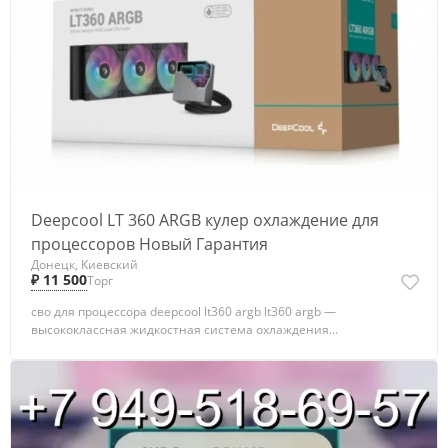
Deepcool LT 360 ARGB кулер охлаждение для
процессоров Новый Гарантия
Донецк, Киевский
₽ 11 500
Торг
сво для процессора deepcool lt360 argb lt360 argb —
высококлассная жидкостная система охлаждения...