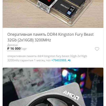
Оперативная память DDR4 Kingston Fury Beast
32Gb (2x16GB) 3200MHz
Донецк
₽ 16 000
Торг
оперативная память ddr4 kingston fury beast 32gb 2x16gb
3200mhz гарантия 1 месяц тел
+79493988..📲