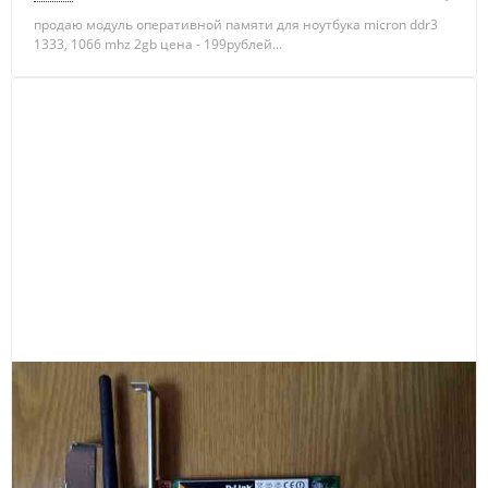
продаю модуль оперативной памяти для ноутбука micron ddr3
1333, 1066 mhz 2gb цена - 199рублей...