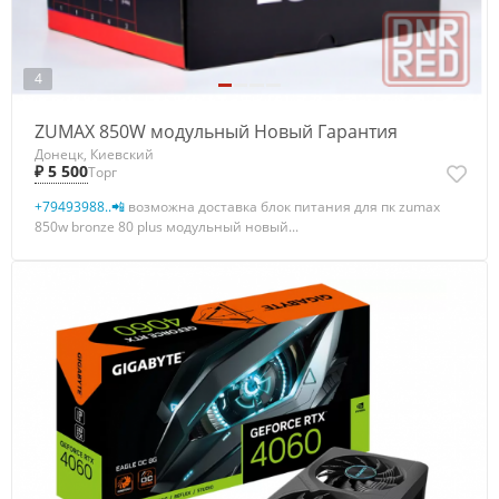
4
ZUMAX 850W модульный Новый Гарантия
Донецк, Киевский
₽ 5 500
Торг
+79493988..📲
возможна доставка блок питания для пк zumax
850w bronze 80 plus модульный новый...