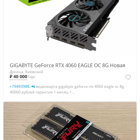
GIGABYTE GeForce RTX 4060 EAGLE OC 8G Новая
Донецк, Киевский
₽ 40 000
Торг
+79493988..📲
видеокарта gigabyte geforce rtx 4060 eagle oc 8g -
40000 рублей гарантия 1 месяц +...