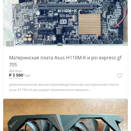
3
Материнская плата Asus H110M-K и psi express gf
705
Донецк
₽ 3 500
Торг
революционная высокопроизводительная материнская плата
asus h110m-k расширит возможности вашего...