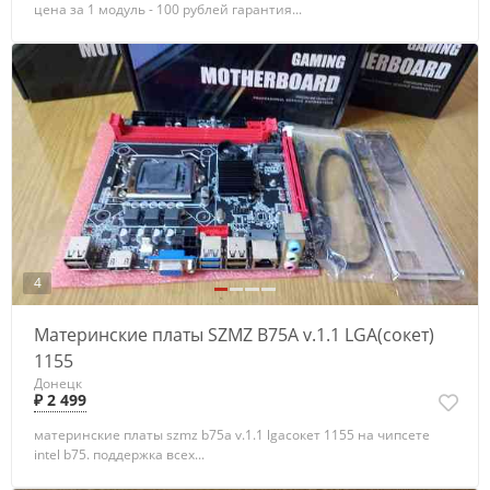
цена за 1 модуль - 100 рублей гарантия...
4
Материнские платы SZMZ B75A v.1.1 LGA(сокет)
1155
Донецк
₽ 2 499
материнские платы szmz b75a v.1.1 lgaсокет 1155 на чипсете
intel b75. поддержка всех...