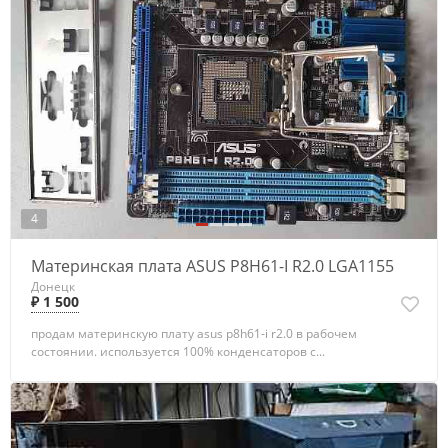
4
Материнская плата ASUS P8H61-I R2.0 LGA1155
Донецк
₽ 1 500
продам материнскую плату asus p8h61-i r2.0 в рабочем
состоянии. используется 100% конденсаторов с...