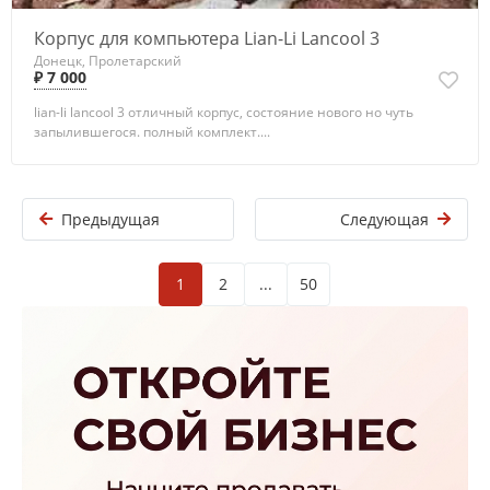
Корпус для компьютера Lian-Li Lancool 3
Донецк, Пролетарский
₽ 7 000
lian-li lancool 3 отличный корпус, состояние нового но чуть
запылившегося. полный комплект....
Предыдущая
Следующая
1
2
...
50