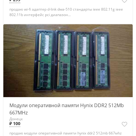
продаю wi-fi адаптер d-link dwa-510 стандарты ieee 802.11g ieee
802.11b интерфейс pci диапазон...
Модули оперативной памяти Hynix DDR2 512Mb
667МHz
Донецк
₽ 100
продаю модули оперативной памяти hynix ddr2 512mb 667мhz