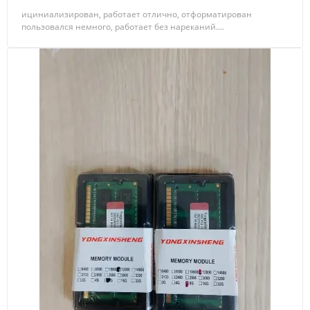
ициниализирован, работает отлично, отформатирован
пользовался немного, работает без нареканий....