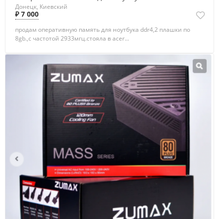
Донецк, Киевский
₽ 7 000
продам оперативную память для ноутбука ddr4,2 плашки по
8gb.,с частотой 2933мгц.стояла в acer...