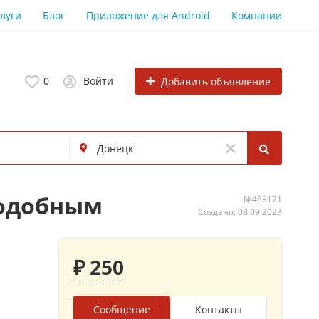
луги
Блог
Приложение для Android
Компании
0
Войти
Добавить объявление
подобным
№489121
Создано: 08.09.2023
₽ 250
Сообщение
Контакты