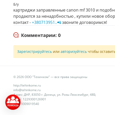
Б/у
картриджи заправленные canon mf 3010 и подобн
продаются за ненадобностью , купили новое обор
контакт -
+380713951..📲
звоните договоримся!
Комментарии: 0
Зарегистрируйтесь
или
авторизуйтесь
чтобы оставит
© 2026 ООО "Техинком" — все права защищены
http://tehinkome.ru
info@tehinkome.ru
Адрес: ДНР, 83050 г. Донецк, ул. Розы Люксембург, 48Б;
ОГРН 1229300126901
ИНН 9309019540