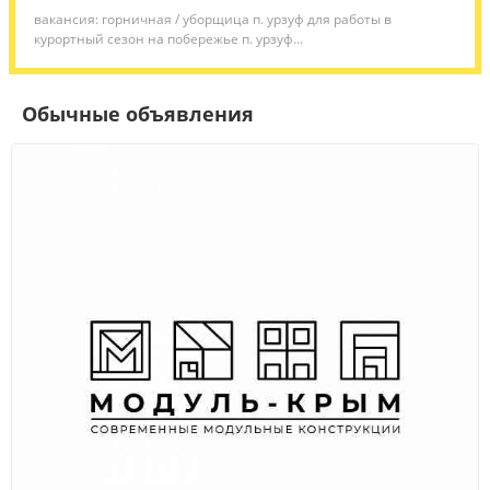
вакансия: горничная / уборщица п. урзуф для работы в
курортный сезон на побережье п. урзуф...
Обычные объявления