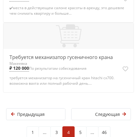
✔️места в действующем салоне красоты в аренду, это дешевле
чем снимать квартиру и больше...
Требуется механизатор гусеничного крана
Макеевка
₽ 120 000
По результатам собеседования
требуется механизатор на гусеничный кран hitachi сх700.
возможна вахта или полный рабочий день....
Предыдущая
Следующая
1
...
3
4
5
...
46