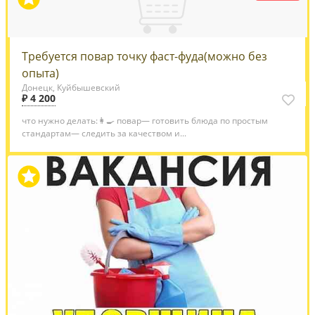
Требуется повар точку фаст-фуда(можно без
опыта)
Донецк, Куйбышевский
₽ 4 200
что нужно делать:👩‍🍳 повар— готовить блюда по простым
стандартам— следить за качеством и...