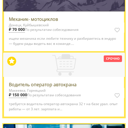
Механик- мотоциклов
Донецк, Куйбышевский
₽ 70 000
По результатам собеседования
ищем механика если любите технику и разбираетесь в эндуро
— будем рады видеть вас в команде....
СРОЧНО
Водитель оператор автокрана
Макеевка, Горняцкий
₽ 150 000
По результатам собеседования
требуется водитель-оператор автокрана 32 т на базе урал. опыт
работы — от 3 лет. зарплата и...