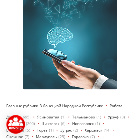
Главные рубрики В Донецкой Народной Республике
Работа
Донецк
(695)
Ясиноватая
(1)
Тельманово
(1)
Урзуф
(3)
Макеевка
(200)
Шахтерск
(6)
Новоазовск
(1)
Енакиево
(5)
Торез
(1)
Зугрэс
(2)
Харцызск
(14)
Снежное
(7)
Мариуполь
(25)
Горловка
(7)