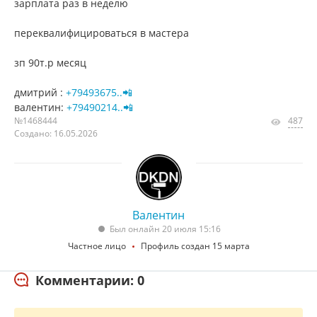
зарплата раз в неделю
переквалифицироваться в мастера
зп 90т.р месяц
дмитрий :
+79493675..📲
валентин:
+79490214..📲
№1468444
487
Создано: 16.05.2026
Валентин
Был онлайн 20 июля 15:16
Частное лицо
Профиль создан 15 марта
Комментарии: 0