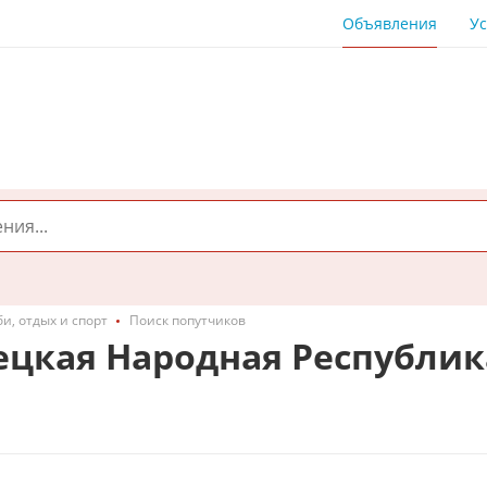
Объявления
Ус
и, отдых и спорт
Поиск попутчиков
ецкая Народная Республик