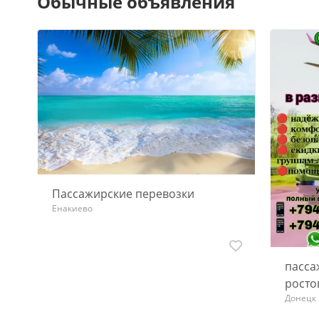
Обычные объявления
Пассажирские перевозки
Енакиево
пасса
росто
Донецк