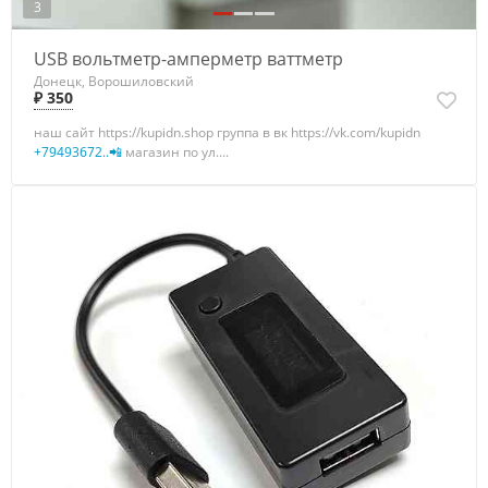
3
USB вольтметр-амперметр ваттметр
Донецк, Ворошиловский
₽ 350
наш сайт https://kupidn.shop группа в вк https://vk.com/kupidn
+79493672..📲
магазин по ул....