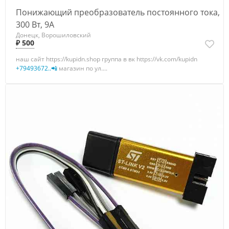
Понижающий преобразователь постоянного тока,
300 Вт, 9A
Донецк, Ворошиловский
₽ 500
наш сайт https://kupidn.shop группа в вк https://vk.com/kupidn
+79493672..📲
магазин по ул....