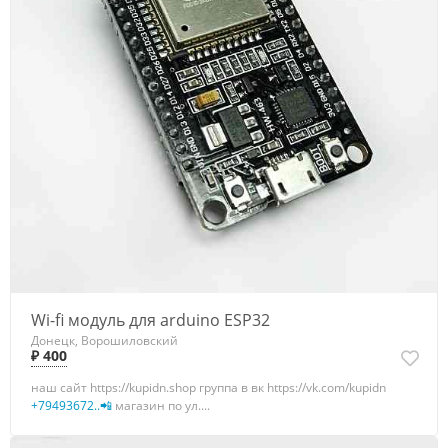
Wi-fi модуль для arduino ESP32
Донецк, Ворошиловский
₽ 400
наш сайт https://kupidn.shop группа в вк https://vk.com/kupidn
+79493672..📲
магазин по ул....