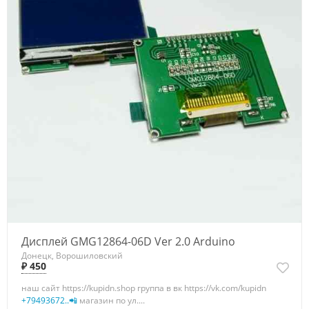
Дисплей GMG12864-06D Ver 2.0 Arduino
Донецк, Ворошиловский
₽ 450
наш сайт https://kupidn.shop группа в вк https://vk.com/kupidn
+79493672..📲
магазин по ул....