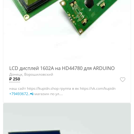
LCD дисплей 1602A на HD44780 для ARDUINO
Донецк, Ворошиловский
₽ 250
наш сайт https://kupidn.shop группа в вк https://vk.com/kupidn
+79493672..📲
магазин по ул....