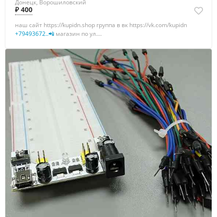
Донецк, Ворошиловский
₽ 400
наш сайт https://kupidn.shop группа в вк https://vk.com/kupidn
+79493672..📲
магазин по ул....