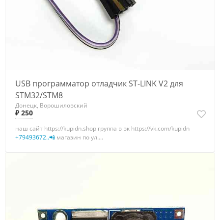
USB программатор отладчик ST-LINK V2 для
STM32/STM8
Донецк, Ворошиловский
₽ 250
наш сайт https://kupidn.shop группа в вк https://vk.com/kupidn
+79493672..📲
магазин по ул....