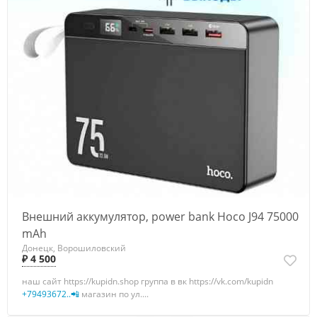
Внешний аккумулятор, power bank Hoco J94 75000
mAh
Донецк, Ворошиловский
₽ 4 500
наш сайт https://kupidn.shop группа в вк https://vk.com/kupidn
+79493672..📲
магазин по ул....