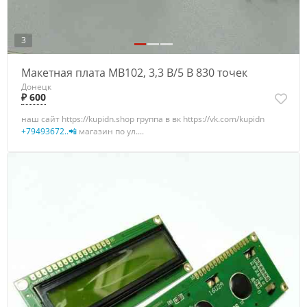
3
Макетная плата MB102, 3,3 B/5 B 830 точек
Донецк
₽ 600
наш сайт https://kupidn.shop группа в вк https://vk.com/kupidn
+79493672..📲
магазин по ул....