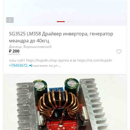
2
SG3525 LM358 Драйвер инвертора, генератор
меандра до 40кгц
Донецк, Ворошиловский
₽ 200
наш сайт https://kupidn.shop группа в вк https://vk.com/kupidn
+79493672..📲
магазин по ул....