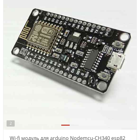
2
Wi-fi модуль для arduino Nodemcu-CH340 esp82