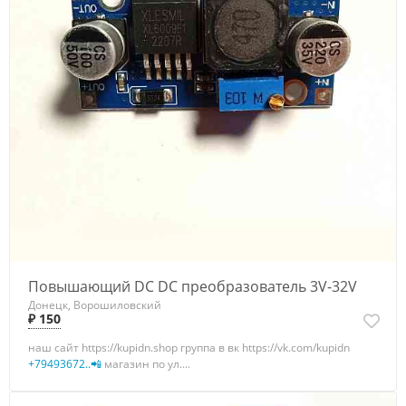
Повышающий DC DC преобразователь 3V-32V
Донецк, Ворошиловский
₽ 150
наш сайт https://kupidn.shop группа в вк https://vk.com/kupidn
+79493672..📲
магазин по ул....