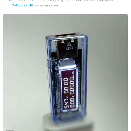
+79493672..📲
магазин по ул....