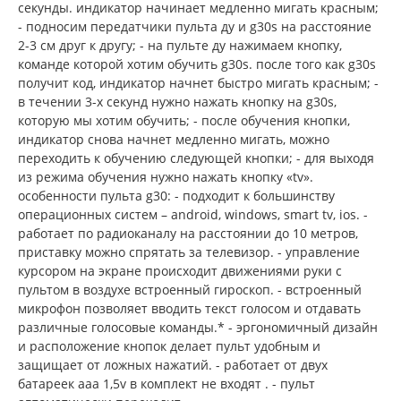
секунды. индикатор начинает медленно мигать красным;
- подносим передатчики пульта ду и g30s на расстояние
2-3 см друг к другу; - на пульте ду нажимаем кнопку,
команде которой хотим обучить g30s. после того как g30s
получит код, индикатор начнет быстро мигать красным; -
в течении 3-х секунд нужно нажать кнопку на g30s,
которую мы хотим обучить; - после обучения кнопки,
индикатор снова начнет медленно мигать, можно
переходить к обучению следующей кнопки; - для выходя
из режима обучения нужно нажать кнопку «tv».
особенности пульта g30: - подходит к большинству
операционных систем – android, windows, smart tv, ios. -
работает по радиоканалу на расстоянии до 10 метров,
приставку можно спрятать за телевизор. - управление
курсором на экране происходит движениями руки с
пультом в воздухе встроенный гироскоп. - встроенный
микрофон позволяет вводить текст голосом и отдавать
различные голосовые команды.* - эргономичный дизайн
и расположение кнопок делает пульт удобным и
защищает от ложных нажатий. - работает от двух
батареек aaa 1,5v в комплект не входят . - пульт