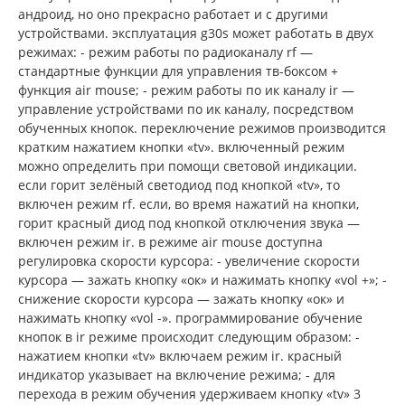
андроид, но оно прекрасно работает и с другими
устройствами. эксплуатация g30s может работать в двух
режимах: - режим работы по радиоканалу rf —
стандартные функции для управления тв-боксом +
функция air mouse; - режим работы по ик каналу ir —
управление устройствами по ик каналу, посредством
обученных кнопок. переключение режимов производится
кратким нажатием кнопки «tv». включенный режим
можно определить при помощи световой индикации.
если горит зелёный светодиод под кнопкой «tv», то
включен режим rf. если, во время нажатий на кнопки,
горит красный диод под кнопкой отключения звука —
включен режим ir. в режиме air mouse доступна
регулировка скорости курсора: - увеличение скорости
курсора — зажать кнопку «ок» и нажимать кнопку «vol +»; -
снижение скорости курсора — зажать кнопку «ок» и
нажимать кнопку «vol -». программирование обучение
кнопок в ir режиме происходит следующим образом: -
нажатием кнопки «tv» включаем режим ir. красный
индикатор указывает на включение режима; - для
перехода в режим обучения удерживаем кнопку «tv» 3