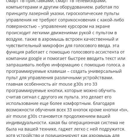
смарт тв приставками, смарт тв телевизорами,
компьютерами и другим оборудованием. работая по
принципу лазерной указки, гироскопические пульты
управления не требуют соприкосновения с какой-либо
поверхностью – управление курсором на экране
происходит легкими движениями рукой с пультом в
воздухе. также в аэромышь встроен качественный и
чувствительный микрофон для голосового ввода. эта
функция работает с помощью голосового ассистента от
компании google и помогает быстрее вводить текст или
запрашивать любую информацию с помощью голоса, а
программируемые клавиши – создать универсальный
пульт для управления различными устройствами.
главная особенность air mouse g30s это 33
программируемые кнопки, которые можно обучить
считав сигнал с другого ик пульта. это делает его
использование еще более комфортным. благодаря
возможности обучения всех 33 кнопок кроме кнопки «tv»,
air mouse g30s становится продолжением вашей
индивидуальности. какая бы операционная система не
была на вашей технике, гаджет легко с ней подружится.
хотя устройство и позиционируют как аэромышь для