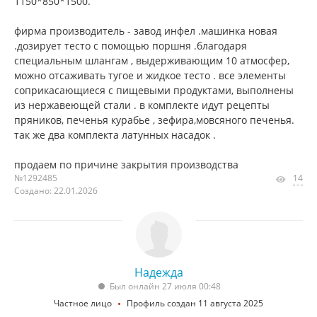
1150*850*1500.
фирма производитель - завод инфел .машинка новая
.дозирует тесто с помощью поршня .благодаря
специальным шлангам , выдерживающим 10 атмосфер,
можно отсаживать тугое и жидкое тесто . все элементы
соприкасающиеся с пищевыми продуктами, выполнены
из нержавеющей стали . в комплекте идут рецепты
пряников, печенья курабье , зефира,мовсяного печенья.
так же два комплекта латунных насадок .
продаем по причине закрытия производства
№1292485
14
Создано: 22.01.2026
Надежда
Был онлайн 27 июля 00:48
Частное лицо
Профиль создан 11 августа 2025