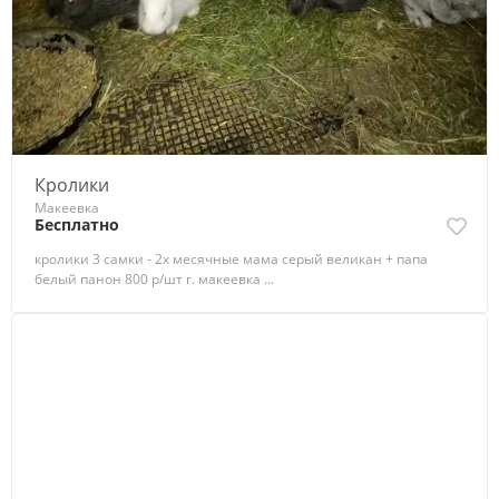
Кролики
Макеевка
Бесплатно
кролики 3 самки - 2х месячные мама серый великан + папа
белый панон 800 р/шт г. макеевка ...