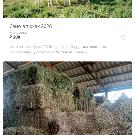
Сено в тюках 2026
Макеевка
₽ 300
сено в тюках .укос 2026 года. пырей,суданка, люцерна,
разнотравие. доставка от 50 тюков. солома...