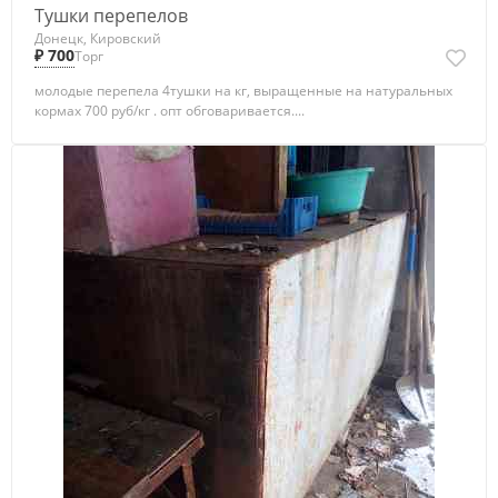
Тушки перепелов
Донецк, Кировский
₽ 700
Торг
молодые перепела 4тушки на кг, выращенные на натуральных
кормах 700 руб/кг . опт обговаривается....