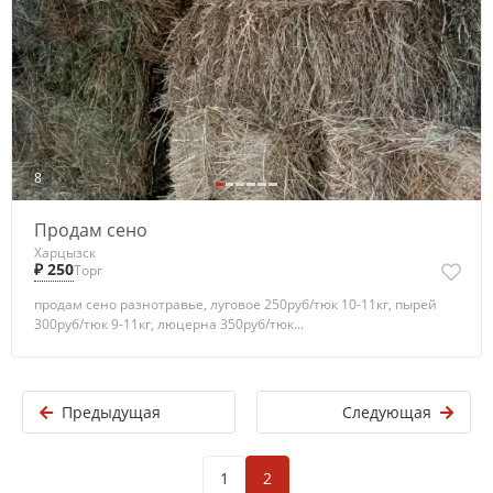
8
Продам сено
Харцызск
₽ 250
Торг
продам сено разнотравье, луговое 250руб/тюк 10-11кг, пырей
300руб/тюк 9-11кг, люцерна 350руб/тюк...
Предыдущая
Следующая
1
2