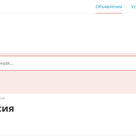
Объявления
Ус
ные
сия