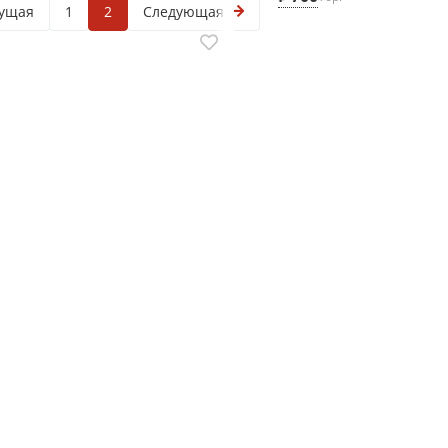
ущая
1
2
Следующая
а, Червоногвардейский