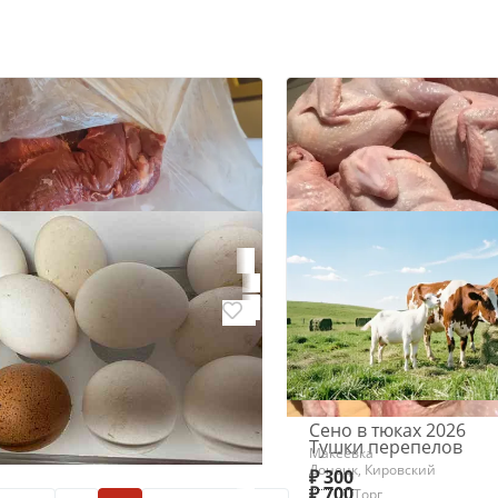
ина мякоть
Сено в тюках 2026
Тушки перепелов
Макеевка
Донецк, Кировский
₽ 300
₽ 700
 домашние
Торг