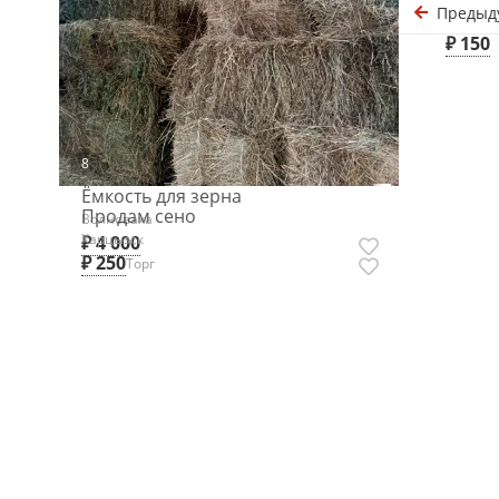
Предыд
Макеевк
₽ 150
8
Ёмкость для зерна
Продам сено
Волноваха
Харцызск
₽ 4 000
₽ 250
Торг