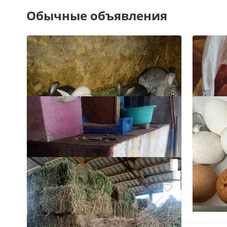
Обычные объявления
2
Говяд
Донецк
₽ 650
Кролики
Макеевка
Бесплатно
Яйца