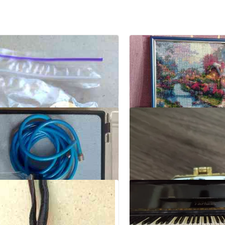
4
Новые картины ручн
Донецк, Будённовский
₽ 550