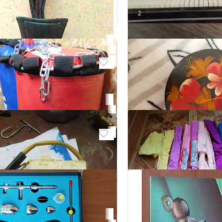
2
ие цифры для настенных
Пианино даром
Донецк, Петровский
, Ворошиловский
2
Бесплатно
раф made in USA
Сундук маленький дл
, Ворошиловский
украшений
Донецк
0
₽ 100
Торг
2
Сундук для украшени
Донецк
 мальтийский крест с
₽ 100
граммой краплак подвеска
а
6