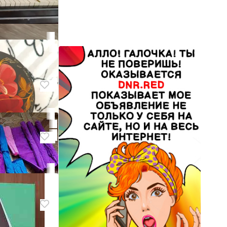
я мелких
й