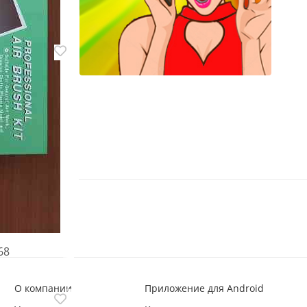
екора жатку
68
О компании
Приложение для Android