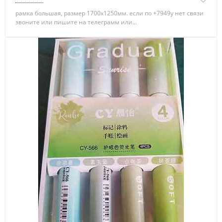
рамка большая, размер 1700х1250мм. если по +7949у нет связи
звоните или пишите на телеграмм или...