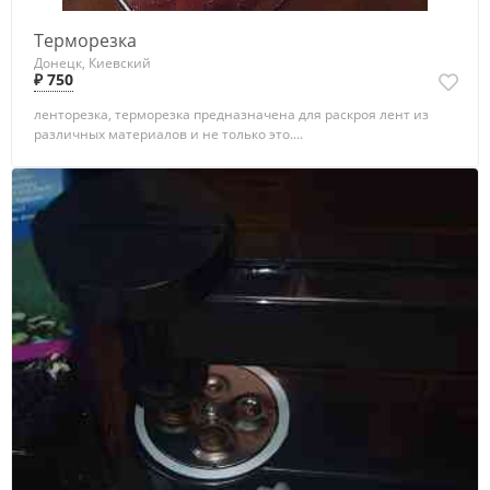
Терморезка
Донецк, Киевский
₽ 750
ленторезка, терморезка предназначена для раскроя лент из
различных материалов и не только это....