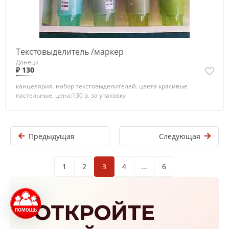
Текстовыделитель /маркер
Донецк
₽ 130
канцелярия. набор текстовыделителей. цвета красивые
пастельные. цена:130 р. за упаковку
Предыдущая
Следующая
1
2
3
4
...
6