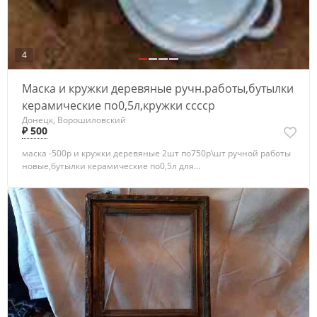
4
Маска и кружки деревяные ручн.работы,бутылки
керамические по0,5л,кружки сссср
Донецк, Ворошиловский
₽ 500
маска -500р и кружки деревяные 2шт по750р\шт ручной работы
новые,бутылки керамические по0,5л для...