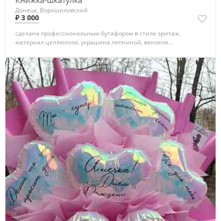
Книжка-шкатулка
Донецк, Ворошиловский
₽ 3 000
сделана профессиональным бутафором в стиле эритаж.
материал целлюлоза. украшена лепниной, вензеля...