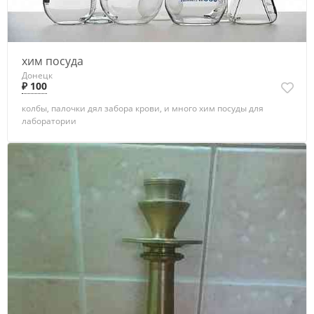
хим посуда
Донецк
₽ 100
колбы, палочки дял забора крови, и много хим посуды для
лаборатории