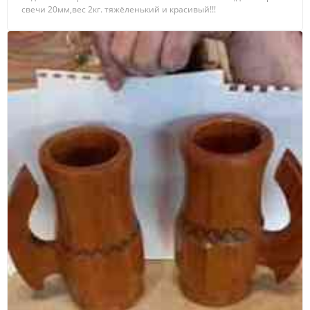
свечи 20мм,вес 2кг. тяжёленький и красивый!!!