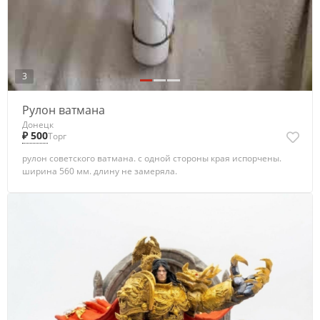
3
Рулон ватмана
Донецк
₽ 500
Торг
рулон советского ватмана. с одной стороны края испорчены.
ширина 560 мм. длину не замеряла.