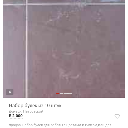
4
Набор булек из 10 штук
Донецк, Петровский
₽ 2 000
продам набор булек для работы с цветами и гипсом,или для