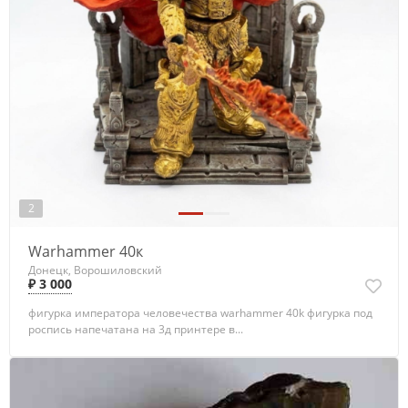
2
Warhammer 40к
Донецк, Ворошиловский
₽ 3 000
фигурка императора человечества warhammer 40k фигурка под
роспись напечатана на 3д принтере в...