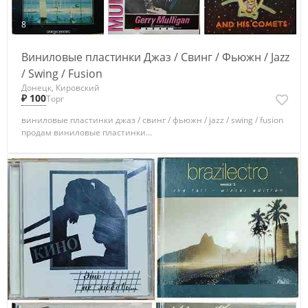
8
Виниловые пластинки Джаз / Свинг / Фьюжн / Jazz
/ Swing / Fusion
Донецк, Кировский
₽ 100
Торг
виниловые пластинки джаз / свинг / фьюжн / jazz / swing / fusion
продам виниловые пластинки...