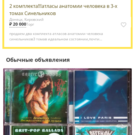
2 комплекта!!!атласы анатомии человека в 3-х
томах Синельников
Донецк, Кировский
₽ 20 000
Торг
продаем два комплекта атласов анатомии человека
синельников3 томав идеальном состоянии,почти...
Обычные объявления