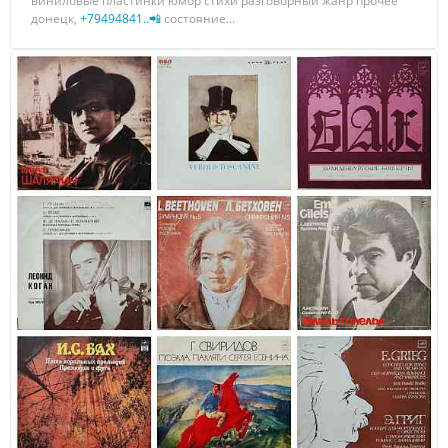
виниловые пластинки юмор стихи разговорный жанр прочее
донецк,
+79494841..📲
состояние...