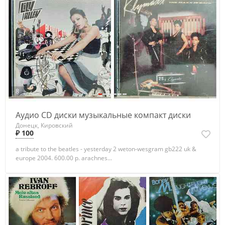
8
Аудио CD диски музыкальные компакт диски
Донецк, Кировский
₽ 100
a tribute to the beatles - yesterday 2 weton-wesgram gb222 uk &
europe 2004. 600.00 р. arachnes...