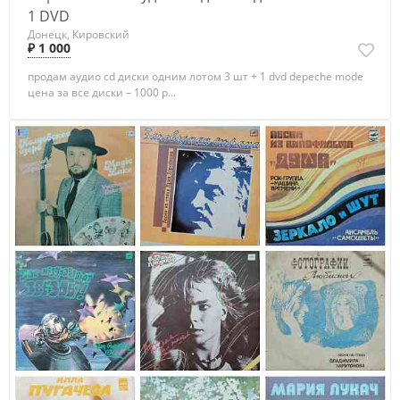
1 DVD
Донецк, Кировский
₽ 1 000
продам аудио cd диски одним лотом 3 шт + 1 dvd depeche mode
цена за все диски – 1000 р...