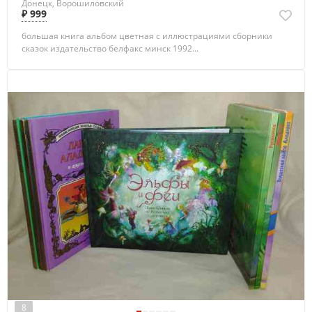
Донецк, Ворошиловский
₽ 999
большая книга альбом цветная с иллюстрациями сборники
сказок издательство белфакс минск 1992...
8