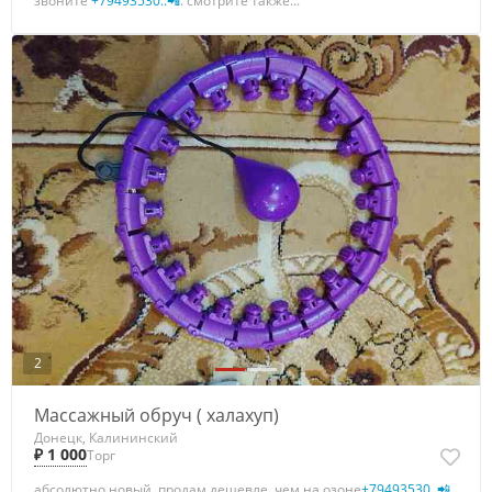
звоните
+79493530..📲
. смотрите также...
2
Массажный обруч ( халахуп)
Донецк, Калининский
₽ 1 000
Торг
абсолютно новый, продам дешевле, чем на озоне
+79493530..📲