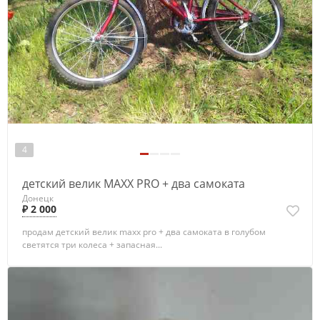
4
детский велик MAXX PRO + два самоката
Донецк
₽ 2 000
продам детский велик maxx pro + два самоката в голубом
светятся три колеса + запасная...