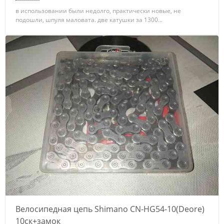
в использовании были недолго, практически новые, не
подошли, шпуля маловата. две катушки за 1300...
Велосипедная цепь Shimano CN-HG54-10(Deore)
10ск+замок