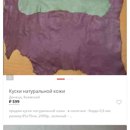
2
Куски натуральной кожи
Донецк, Киевский
₽ 599
продам куски натуральной кожи . в наличии : бордо 0,6 мм
размер 85х70см,-2999р., зеленый - ...