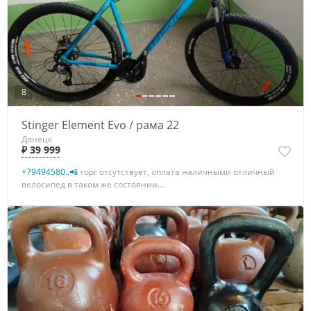
8
Stinger Element Evo / рама 22
Донецк
₽ 39 999
+79494580..📲
торг отсутствует, оплата наличными отличный
велосипед в таком же состоянии....