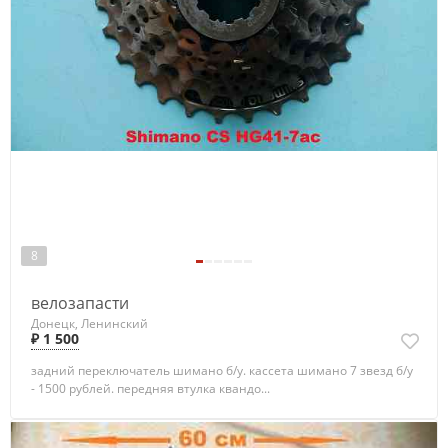
8
велозапасти
Донецк, Ленинский
₽ 1 500
задний переключатель шимано б/у. кассета шимано 7 звезд б/у
- 1500 рублей. передняя втулка квандо...