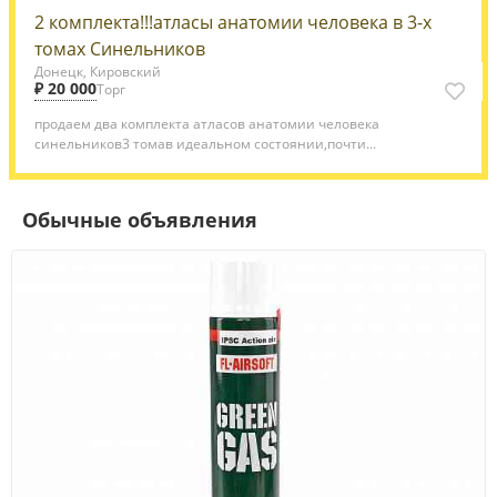
2 комплекта!!!атласы анатомии человека в 3-х
томах Синельников
Донецк, Кировский
₽ 20 000
Торг
продаем два комплекта атласов анатомии человека
синельников3 томав идеальном состоянии,почти...
Обычные объявления