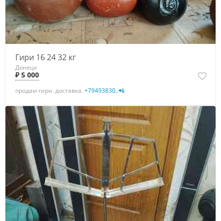
Гири 16 24 32 кг
Донецк
₽ 5 000
продам гири. доставка.
+79493830..📲