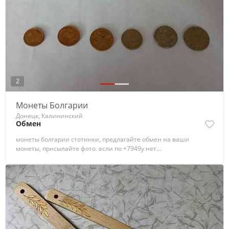
2
Монеты Болгарии
Донецк, Калининский
Обмен
монеты болгарии стотинки, предлагайте обмен на ваши
монеты, присылайте фото. если по +7949у нет...