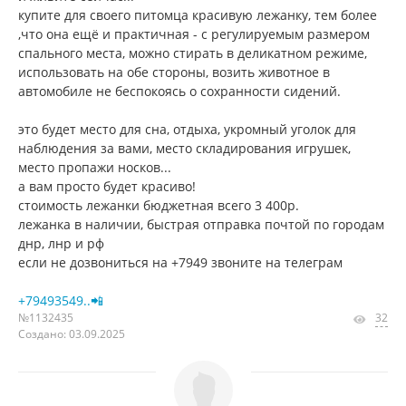
купите для своего питомца красивую лежанку, тем более
,что она ещё и практичная - с регулируемым размером
спального места, можно стирать в деликатном режиме,
использовать на обе стороны, возить животное в
автомобиле не беспокоясь о сохранности сидений.
это будет место для сна, отдыха, укромный уголок для
наблюдения за вами, место складирования игрушек,
место пропажи носков...
а вам просто будет красиво!
стоимость лежанки бюджетная всего 3 400р.
лежанка в наличии, быстрая отправка почтой по городам
днр, лнр и рф
если не дозвониться на +7949 звоните на телеграм
+79493549..📲
№1132435
32
Создано: 03.09.2025