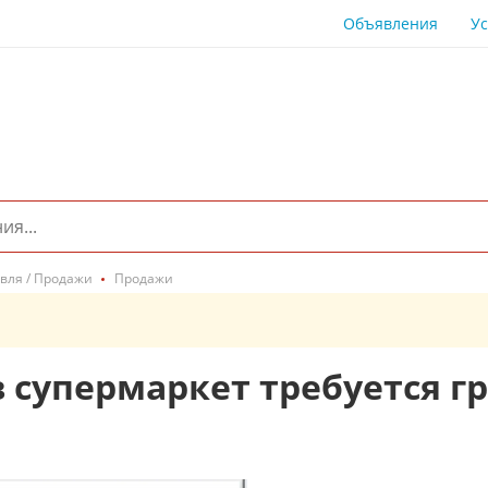
Объявления
Ус
вля / Продажи
Продажи
в супермаркет требуется г