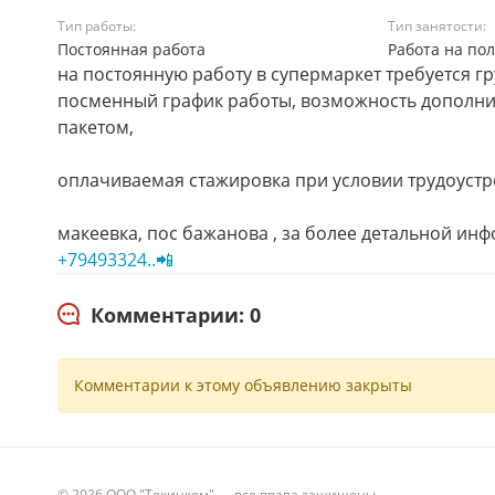
Тип работы:
Тип занятости:
Постоянная работа
Работа на по
на постоянную работу в супермаркет требуется гр
посменный график работы, возможность дополнит
пакетом,
оплачиваемая стажировка при условии трудоуст
макеевка, пос бажанова , за более детальной и
+79493324..📲
Комментарии: 0
Комментарии к этому объявлению закрыты
© 2026 ООО "Техинком" — все права защищены