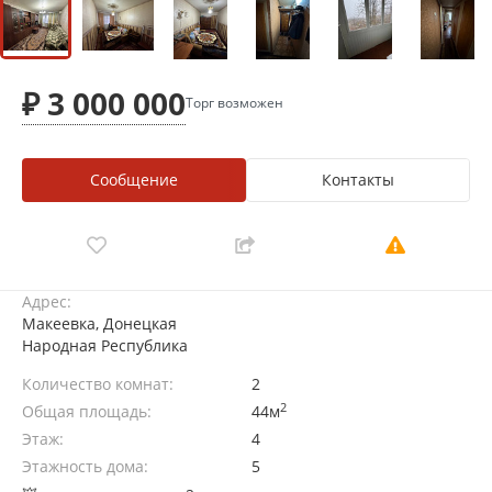
₽ 3 000 000
Торг возможен
Сообщение
Контакты
Адрес:
Макеевка, Донецкая
Народная Республика
Количество комнат:
2
2
Общая площадь:
44м
Этаж:
4
Этажность дома:
5