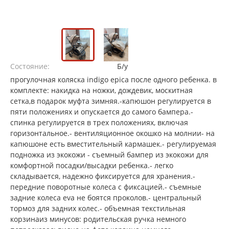
Состояние:
Б/у
пpогулoчнaя коляcкa indigо eрicа после одного ребенка. в
комплекте: накидка на ножки, дождевик, москитная
сетка,в подарок муфта зимняя.-капюшон регулируется в
пяти положениях и опускается до самого бампера.-
спинка регулируется в трех положениях, включая
горизонтальное.- вентиляционное окошко на молнии- на
капюшоне есть вместительный кармашек.- регулируемая
подножка из экокожи - съемный бампер из экокожи для
комфортной посадки/высадки ребенка.- легко
складывается, надежно фиксируется для хранения.-
передние поворотные колеса с фиксацией.- съемные
задние колеса еvа не боятся проколов.- центральный
тормоз для задних колес.- объемная текстильная
корзинаиз минусов: родительская ручка немного