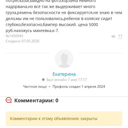
потресказасьвидно на фото,корзина немного
надорвана,но всё так же выдерживает много
груза,ремень безопасности не фиксируется,не знаю в чем
дело,мы им не пользовались,ребенок в коляске сидит
глубоко,безопасно,бампер высокий. цена 5000
руб.нахожусь макеевка,к-7.
№1450943
17
Создано: 07.05.2026
Екатерина
Был онлайн 7 мая 17:17
Частное лицо
Профиль создан 1 апреля 2024
Комментарии: 0
Комментарии к этому объявлению закрыты