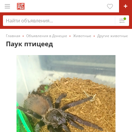
Главная
Объявления в Донецке
Животные
Другие животные
Паук птицеед