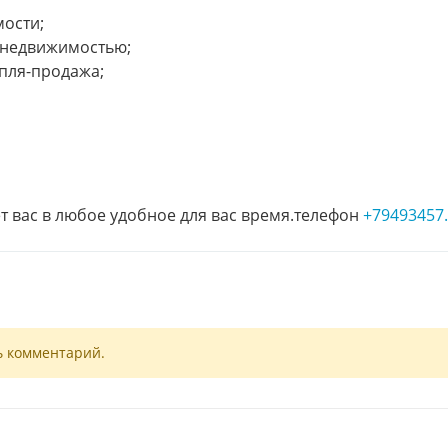
ости;
 недвижимостью;
упля-продажа;
т вас в любое удобное для вас время.телефон
+79493457.
ь комментарий.