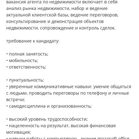
вакансия агента по недвижимости включает в себя
анализ рынка недвижимости, набор и ведение
актуальной клиентской базы, ведение переговоров,
консультирование и демонстрация объектов
недвижимости, сопровождение и контроль сделок.
требование к кандидату:
• полная занятость;
• мобильность;
• ответственность;
• пунктуальность;
• уверенные коммуникативные навыки: умение общаться
с людьми, проводить переговоры по телефону и личные
встречи;
• caмoдиcциплинa и opгaнизoвaннocть;
• высокий уровень трудоспособности;
• нацеленность на результат, высокая финансовая
мотивация;
• навыки работы с компьютером - знание microsoft office