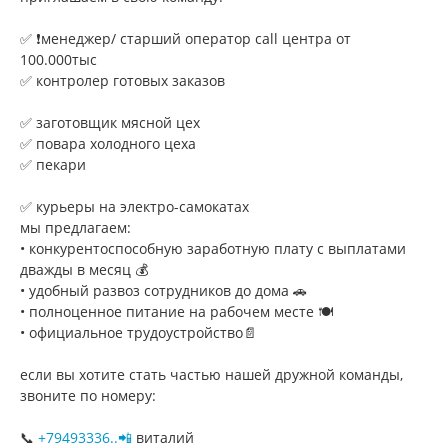
✅ ❗️менеджер/ старший оператор call центра от
100.000тыс
✅ контролер готовых заказов
✅ заготовщик мясной цех
✅ повара холодного цеха
✅ пекари
✅ курьеры на электро-самокатах
мы предлагаем:
• конкурентоспособную заработную плату с выплатами
дважды в месяц 💰
• удобный развоз сотрудников до дома 🚗
• полноценное питание на рабочем месте 🍽
• официальное трудоустройство📄
если вы хотите стать частью нашей дружной команды,
звоните по номеру:
📞
+79493336..📲
виталий