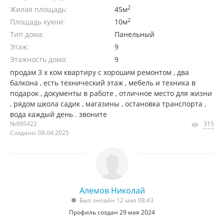
2
Жилая площадь:
45м
2
Площадь кухни:
10м
Тип дома:
Панельный
Этаж:
9
Этажность дома:
9
продам 3 х ком квартиру с хорошим ремонтом , два
балкона , есть технический этаж , мебель и техника в
подарок , документы в работе , отличное место для жизни
, рядом школа садик , магазины , остановка транспорта ,
вода каждый день . звоните
№995422
315
Создано: 08.04.2025
Алемов Николай
Был онлайн 12 мая 08:43
Профиль создан 29 мая 2024