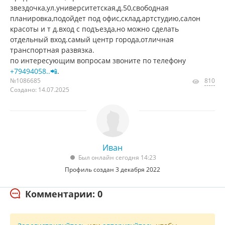
звездочка,ул.университетская,д.50,свободная
планировка,подойдет под офис,склад,артстудию,салон
красоты и т д.вход с подъезда,но можно сделать
отдельный вход.самый центр города,отличная
транспортная развязка.
по интересующим вопросам звоните по телефону
+79494058..📲
.
№1086685
810
Создано: 14.07.2025
Иван
Был онлайн сегодня 14:23
Профиль создан 3 декабря 2022
Комментарии: 0