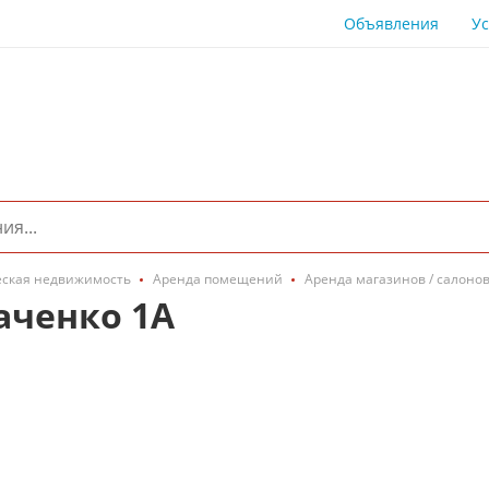
Объявления
Ус
ская недвижимость
Аренда помещений
Аренда магазинов / салоно
аченко 1А