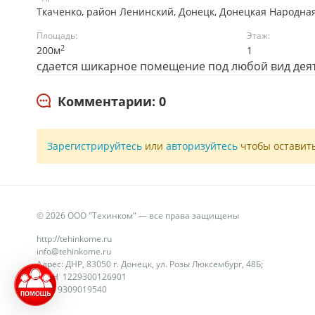
Ткаченко, район Ленинский, Донецк, Донецкая Народна
Площадь:
Этаж:
2
200м
1
сдается шикарное помещение под любой вид деятел
Комментарии: 0
Зарегистрируйтесь
или
авторизуйтесь
чтобы оставит
© 2026 ООО "Техинком" — все права защищены
http://tehinkome.ru
info@tehinkome.ru
Адрес: ДНР, 83050 г. Донецк, ул. Розы Люксембург, 48Б;
ОГРН 1229300126901
ИНН 9309019540