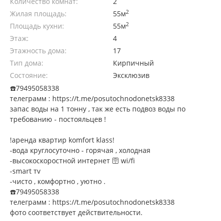
Количество комнат:
2
2
Жилая площадь:
55м
2
Площадь кухни:
55м
Этаж:
4
Этажность дома:
17
Тип дома:
Кирпичный
Состояние:
Эксклюзив
☎️79495058338
телеграмм : https://t.me/posutochnodonetsk8338
запас воды на 1 тонну , так же есть подвоз воды по
требованию - постояльцев !
!аренда квартир komfort klass!
-вода круглосуточно - горячая , холодная
-высокоскоростной интернет 🛜 wi/fi
-smart тv
-чисто , комфортно , уютно .
☎️79495058338
телеграмм : https://t.me/posutochnodonetsk8338
фото соответствует действительности.