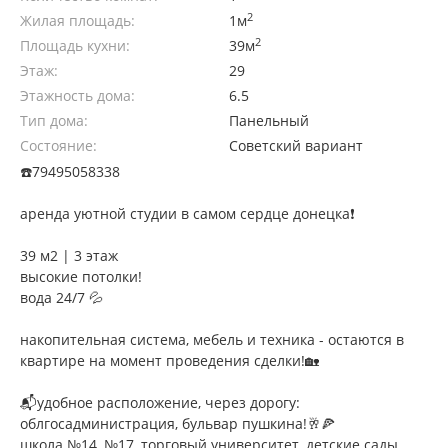
2
Жилая площадь:
1м
2
Площадь кухни:
39м
Этаж:
29
Этажность дома:
6.5
Тип дома:
Панельный
Состояние:
Советский вариант
☎️79495058338
аренда уютной студии в самом сердце донецка❗️
39 м2 | 3 этаж
высокие потолки!
вода 24/7 💦
накопительная система, мебель и техника - остаются в
квартире на момент проведения сделки!🏡
📬удобное расположение, через дорогу:
облгосадминистрация, бульвар пушкина!🥂🍕
школа №14, №17, торговый университет, детские сады