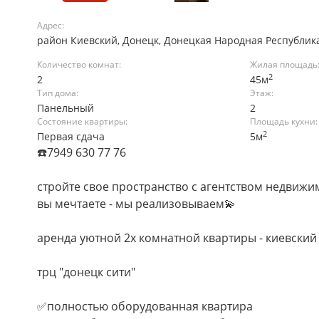
Адрес:
район Киевский, Донецк, Донецкая Народная Республик
Количество комнат:
Жилая площадь
2
2
45м
Тип дома:
Этаж:
Панельный
2
Состояние квартиры:
Площадь кухни:
2
Первая сдача
5м
☎️7949 630 77 76
стройте свое пространство с агентством недвижи
вы мечтаете - мы реализовываем💫
аренда уютной 2х комнатной квартиры - киевский
трц "донецк сити"
✅полностью оборудованная квартира