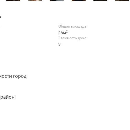
а
:
Общая площадь:
2
45м
Этажность дома:
9
мости город.
 район!