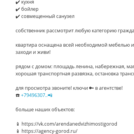
✔️ кухня
✔️ бойлер
✔️ совмещенный санузел
собственник рассмотрит любую категорию гражд
квартира оснащена всей необходимой мебелью и
заходи и живи!
рядом с домом: площадь ленина, набережная, маг
хорошая транспортная развязка, остановка транс
для просмотра звоните! ключи 🔑 в агентстве!
☎️
+79496307..📲
больше наших объектов:
📱 https://vk.com/arendanedvizhimostigorod
📱 https://agency-gorod.ru/