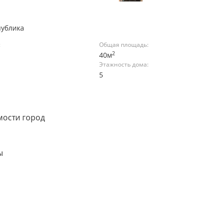
публика
:
Общая площадь:
2
40м
Этажность дома:
5
мости город
ы