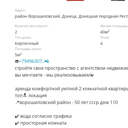
Адрес:
район Ворошиловский, Донецк, Донецкая Народная Рес
Количество комнат:
Жилая площадь
2
2
40м
Тип дома:
Этаж:
Кирпичный
4
Площадь кухни:
2
5м
☎️
+79496307..📲
стройте свое пространство с агентством недвижи
вы мечтаете - мы реализовываем💫
аренда комфортной уютной 2 комнатной квартир
топ🔝 локация
📍ворошиловский район - 50 лет ссср дом 110
✔️ вода согласно графика
✔️ просторная комната