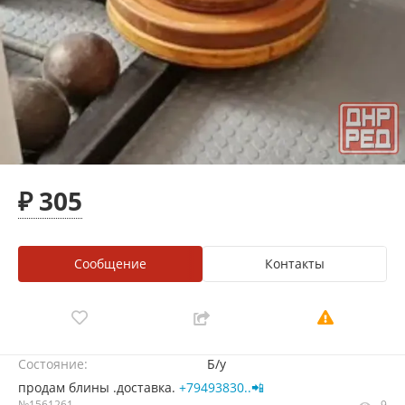
₽ 305
Сообщение
Контакты
Состояние:
Б/у
продам блины .доставка.
+79493830..📲
№1561261
9