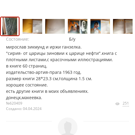
Состояние:
Б/у
мирослав зикмунд и иржи ганзелка.
"сирия- от царицы зиновии к царице нефти".книга с
плотными листами,с красочными иллюстрациями.
в книге 60 страниц.
издательство-артия-прага 1963 год.
размер книги 28*23.3 см,толщина 1.5 см.
хорошее состояние.
есть другие книги в моих объявлениях.
донецк,макеевка.
№620409
251
Создано: 04.04.2024