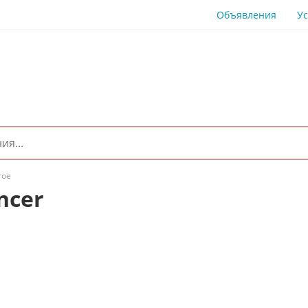
Объявления
Ус
гое
ncer