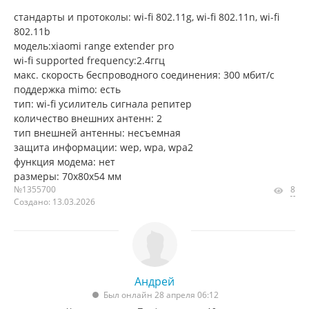
стандарты и протоколы: wi-fi 802.11g, wi-fi 802.11n, wi-fi
802.11b
модель:xiaomi range extender pro
wi-fi supported frequency:2.4ггц
макс. скорость беспроводного соединения: 300 мбит/с
поддержка mimo: есть
тип: wi-fi усилитель сигнала репитер
количество внешних антенн: 2
тип внешней антенны: несъемная
защита информации: wep, wpa, wpa2
функция модема: нет
размеры: 70х80х54 мм
№1355700
8
Создано: 13.03.2026
Андрей
Был онлайн 28 апреля 06:12