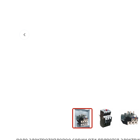
реле электротепловое серии рти является элек