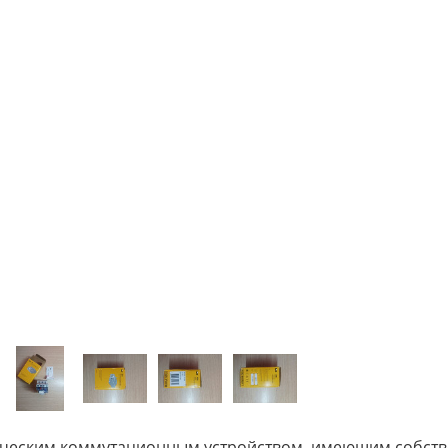
трическим коммутационным устройством, имеющим собст