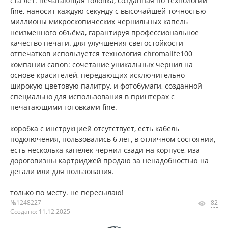
ста лет. печатающая головка, созданная по технологии
fine, наносит каждую секунду с высочайшей точностью
миллионы микроскопических чернильных капель
неизменного объёма, гарантируя профессиональное
качество печати. для улучшения светостойкости
отпечатков используется технология chromalife100
компании canon: сочетание уникальных чернил на
основе красителей, передающих исключительно
широкую цветовую палитру, и фотобумаги, созданной
специально для использования в принтерах с
печатающими готовками fine.
коробка с инструкцией отсутствует, есть кабель
подключения, пользовались 6 лет, в отличном состоянии,
есть несколька капелек чернил сзади на корпусе, иза
дороговизны картриджей продаю за ненадобностью на
детали или для пользования.
только по месту. не пересылаю!
№1248227
82
Создано: 11.12.2025