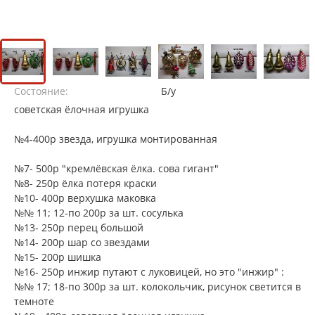
Состояние:
Б/у
советская ёлочная игрушка
№4-400р звезда, игрушка монтированная
№7- 500р "кремлёвская ёлка. сова гигант"
№8- 250р ёлка потеря краски
№10- 400р верхушка маковка
№№ 11; 12-по 200р за шт. сосулька
№13- 250р перец большой
№14- 200р шар со звездами
№15- 200р шишка
№16- 250р инжир путают с луковицей, но это "инжир" :
№№ 17; 18-по 300р за шт. колокольчик, рисунок светится в
темноте