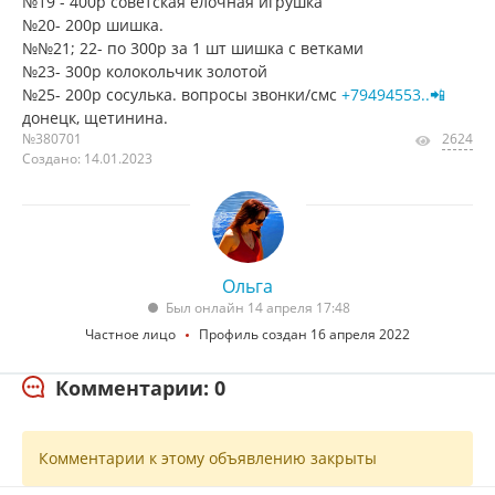
№19 - 400р советская ёлочная игрушка
№20- 200р шишка.
№№21; 22- по 300р за 1 шт шишка с ветками
№23- 300р колокольчик золотой
№25- 200р сосулька. вопросы звонки/смс
+79494553..📲
донецк, щетинина.
№380701
2624
Создано: 14.01.2023
Ольга
Был онлайн 14 апреля 17:48
Частное лицо
Профиль создан 16 апреля 2022
Комментарии: 0
Комментарии к этому объявлению закрыты