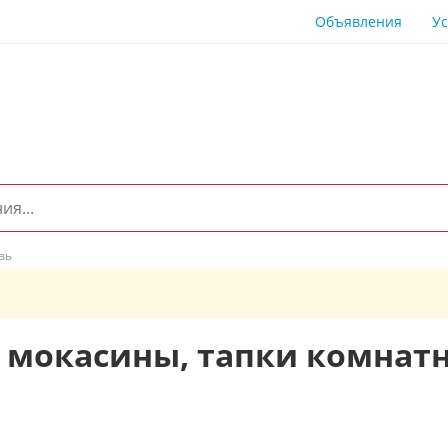
Объявления
Ус
вь
 мокасины, тапки комнат