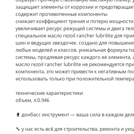
защищает элементы от коррозии и предотвращае
содержит противопенные компоненты
снижает коэффициент трения и потерю мощности 
увеличивает ресурс режущей системы и двига те
специальное масло rezoil rancher lubrilite для
шин и ведущих звездочек. создано для повышен
любых моделей и классов. уникальная формула п
системы, продлевая ресурс каждого ее элемента, 
масло rezoil rancher lubrilite не рекомендуется 
компонента. это может привести к негативным пос
использовать только при положительной темпер
технические характеристики
объем, л:0.946
🥊 донбасс инструмент — ваша сила в каждом дел
🔧 у нас есть всё для строительства, ремонта и ух