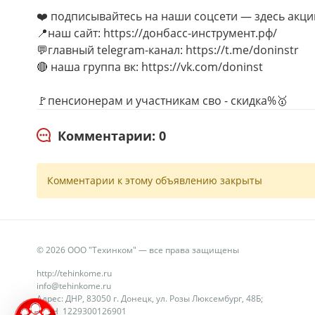
❤️ подписывайтесь на наши соцсети — здесь акци
📍наш сайт: https://донбасс-инструмент.рф/
💬главный telegram-канал: https://t.me/doninstr
🔴 наша группа вк: https://vk.com/doninst
🚩пенсионерам и участникам сво - скидка%🥇
Комментарии: 0
Комментарии к этому объявлению закрыты
© 2026 ООО "Техинком" — все права защищены
http://tehinkome.ru
info@tehinkome.ru
Адрес: ДНР, 83050 г. Донецк, ул. Розы Люксембург, 48Б;
ОГРН 1229300126901