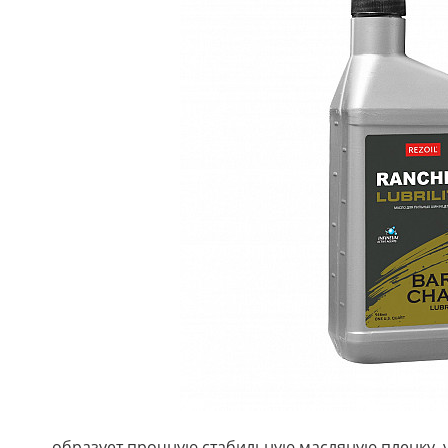
образует прочную стабильную масляную пленку,