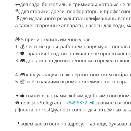
🕶для сада: бензопилы и триммеры, которые не п
🪓 для стройки: дрели, перфораторы и професси
🗜для идеального результата: шлифмашины всех 
а также: сварочные аппараты, насосы для воды, м
🎁 5 причин купить именно у нас:
1. 💰 честные цены. работаем напрямую с постав
2. 🛡 гарантия 1 год. вы получаете не просто инст
3. 🚚 доставка по договоренности в пределах доне
4. 🧰 консультация от экспертов. поможем выбрат
5. 📦 всё в наличии огромное количество товара.
👨‍💼 свяжитесь с нами любым удобным способом:
☎️ телефон/telegram:
+79496372..📲
звоните в любо
📨почта: dnrost@yandex.com — для объёмных зак
📍 ждём вас в гости по адресу: г. донецк, бульва