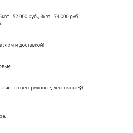
5квт - 52 000 руб., 8квт - 74 000 руб.
.
маслом и доставкой!
новые
ьные, эксцентриковые, ленточные🛠
ое.