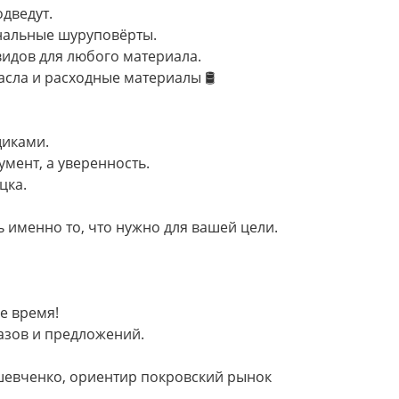
одведут.
ональные шуруповёрты.
видов для любого материала.
асла и расходные материалы 🛢
щиками.
румент, а уверенность.
цка.
ь именно то, что нужно для вашей цели.
е время!
азов и предложений.
р шевченко, ориентир покровский рынок