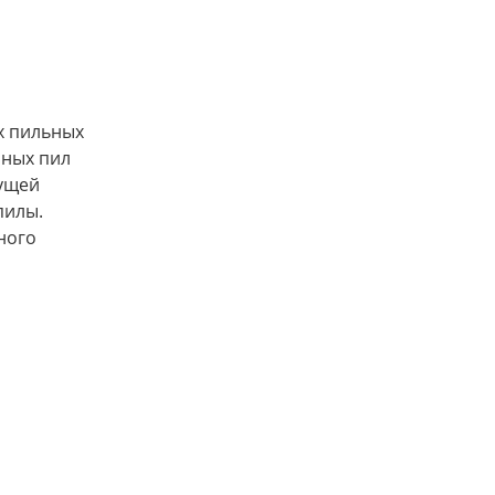
их пильных
пных пил
жущей
пилы.
чного