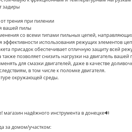
т задиры
от трения при пилении
ля вашей пилы
 применения со всеми типами пильных цепей, направляющ
ия эффективности использования режущих элементов це
акета присадок обеспечивает отличную защиту всей ре
а также позволяет снизить нагрузки на двигатель вашей 
применять для смазки двигателей, даже в качестве доливо
ледствиям, в том числе к поломке двигателя.
атуре окружающей среды.
е! магазин надёжного инструмента в донецке🔊
ода за домом/участком: