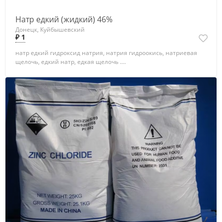
Натр едкий (жидкий) 46%
Донецк, Куйбышевский
₽ 1
натр едкий гидроксид натрия, натрия гидроокись, натриевая
щелочь, едкий натр, едкая щелочь ....