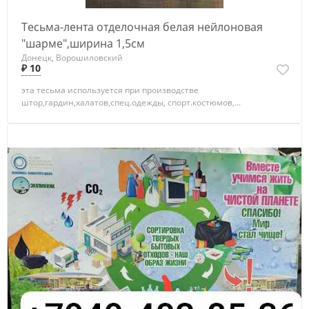
Тесьма-лента отделочная белая нейлоновая
"шарме",ширина 1,5см
Донецк, Ворошиловский
₽ 10
эта тесьма используется при производстве
штор,гардин,халатов,спец.одежды, спорт.костюмов,...