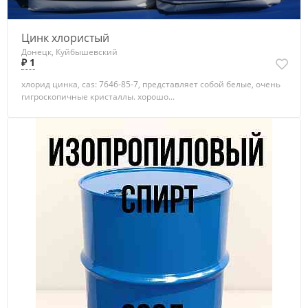
Цинк хлористый
Донецк, Куйбышевский
₽ 1
хлорид цинка, cas: 7646-85-7, представляет собой белые, очень
гигроскопичные кристаллы. хорошо...