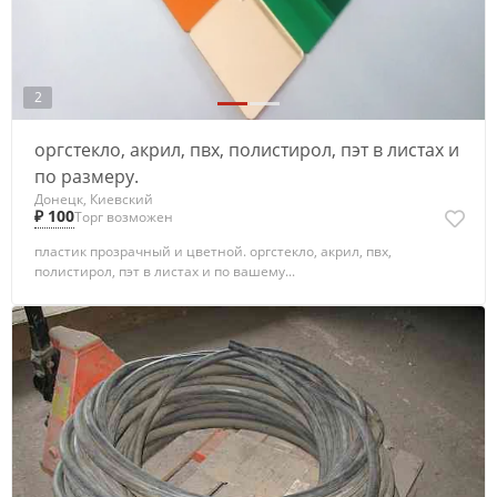
2
оргстекло, акрил, пвх, полистирол, пэт в листах и
по размеру.
Донецк, Киевский
₽ 100
Торг возможен
пластик прозрачный и цветной. оргстекло, акрил, пвх,
полистирол, пэт в листах и по вашему...