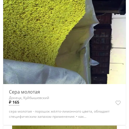
Сера молотая
Донецк, Куйбышевский
₽ 165
сера молотая - порошок жёлто-лимонного цвета, обладает
специфическим запахом применение: • как...