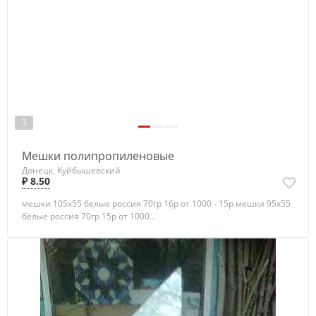
3
Мешки полипропиленовые
Донецк, Куйбышевский
₽ 8.50
мешки 105х55 белые россия 70гр 16р от 1000 - 15р мешки 95х55
белые россия 70гр 15р от 1000...