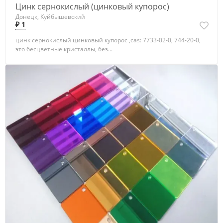
Цинк сернокислый (цинковый купорос)
Донецк, Куйбышевский
₽ 1
цинк сернокислый цинковый купорос ,cas: 7733-02-0, 744-20-0,
это бесцветные кристаллы, без...