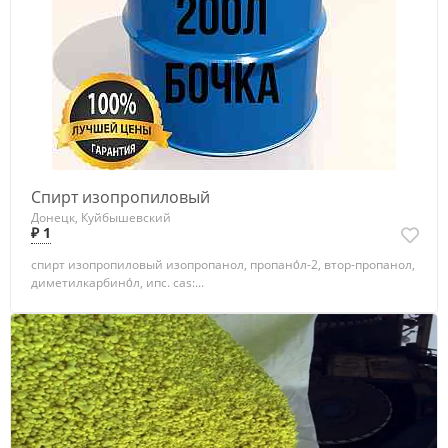
Спирт изопропиловый
Донецк, Куйбышевский
₽ 1
спирт изопропиловый изопропанол, пропано́л-2, втор-пропанол,
диметилкарбино́л, ипс. cas:...