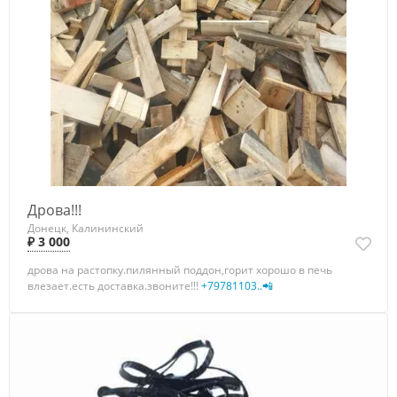
Дрова!!!
Донецк, Калининский
₽ 3 000
дрова на растопку.пилянный поддон,горит хорошо в печь
влезает.есть доставка.звоните!!!
+79781103..📲