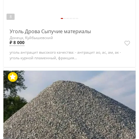
8
Уголь Дрова Сыпучие материалы
Донецк, Куйбышевский
₽ 8 000
уголь антрацит высокого качества: - антрацит ао, ас, ам, ак -
уголь курной пламенный, фракция...