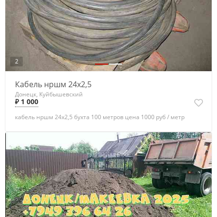
2
Кабель нршм 24х2,5
Донецк, Куйбышевский
₽ 1 000
кабель нршм 24х2,5 бухта 100 метров цена 1000 руб / метр