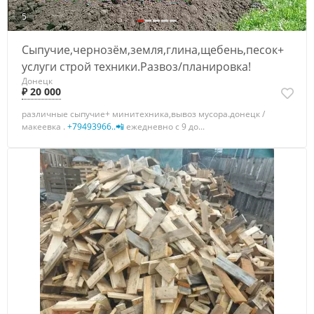
5
Сыпучие,чернозём,земля,глина,щебень,песок+
услуги строй техники.Развоз/планировка!
Донецк
₽ 20 000
различные сыпучие+ минитехника,вывоз мусора.донецк /
макеевка .
+79493966..📲
ежедневно с 9 до...