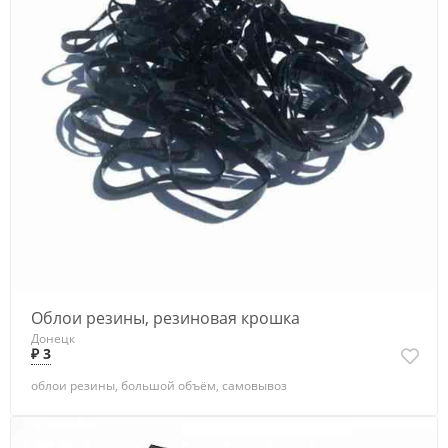
Облои резины, резиновая крошка
Донецк
₽ 3
облои резины, большой объём, самовывоз