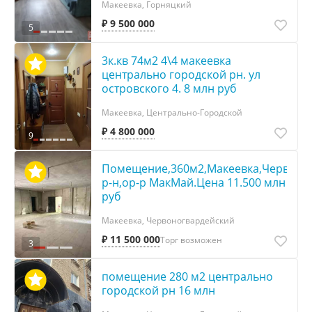
Макеевка, Горняцкий
₽ 9 500 000
5
3к.кв 74м2 4\4 макеевка
центрально городской рн. ул
островского 4. 8 млн руб
Макеевка, Центрально-Городской
₽ 4 800 000
9
Помещение,360м2,Макеевка,Червоно
р-н,ор-р МакМай.Цена 11.500 млн
руб
Макеевка, Червоногвардейский
₽ 11 500 000
Торг возможен
3
помещение 280 м2 центрально
городской рн 16 млн